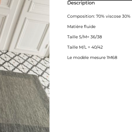
Shirt
Description
fluide
Constanza
Composition: 70% viscose 30% 
kaki
Matière fluide
Taille S/M= 36/38
Taille M/L = 40/42
Le modèle mesure 1M68