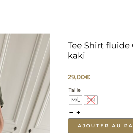
Tee Shirt fluid
kaki
29,00
€
Taille
M/L
S/M
quantité
de
AJOUTER AU P
Tee