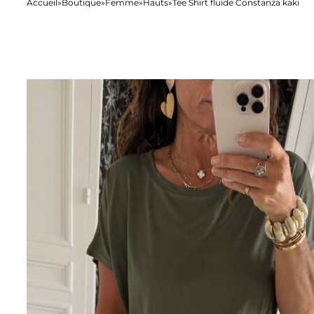
Accueil
Boutique
Femme
Hauts
Tee Shirt fluide Constanza kaki