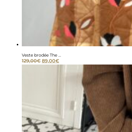
Veste brodée The Corner carreaux camel
Le
Le
129,00
€
89,00
€
prix
prix
initial
actuel
était :
est :
129,00€.
89,00€.