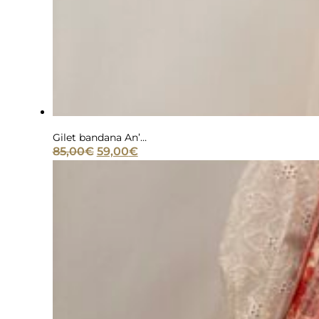
Gilet bandana An’ge Nindiana gris
Le
Le
85,00
€
59,00
€
prix
prix
initial
actuel
était :
est :
85,00€.
59,00€.