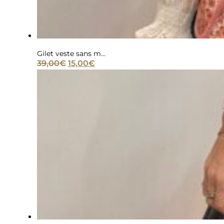
Gilet veste sans manche patchwork rose
Le
Le
39,00
€
15,00
€
prix
prix
initial
actuel
était :
est :
39,00€.
15,00€.