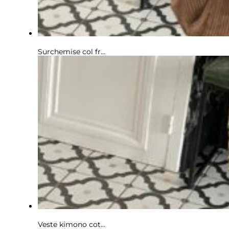
Surchemise col frou frou volant velours marron
Veste kimono coton léopard