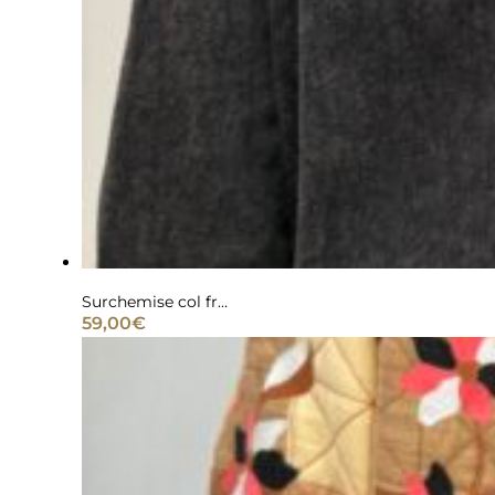
était :
est :
42,00€.
15,00€.
Surchemise col frou frou volant jeans gris
59,00
€