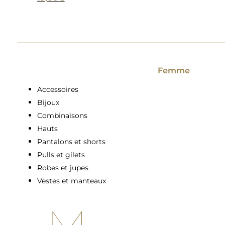
prix
Le
Ce
initial
prix
produit
était :
actuel
a
39,00€.
est :
plusieurs
19,00€.
variations.
Les
Femme
options
Accessoires
peuvent
Bijoux
être
Combinaisons
choisies
Hauts
sur
la
Pantalons et shorts
page
Pulls et gilets
du
Robes et jupes
produit
Vestes et manteaux