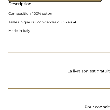
Shirt
Description
et
triangle
Composition: 100% coton
crochet
Taille unique qui conviendra du 36 au 40
écru
Made in Italy
La livraison est gratu
Pour connaît