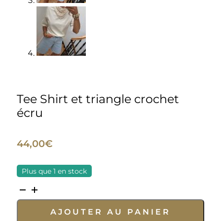
Tee Shirt et triangle crochet
écru
44,00
€
Plus que 1 en stock
quantité
de
AJOUTER AU PANIER
Tee