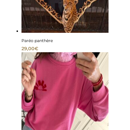
Paréo panthère
29,00
€