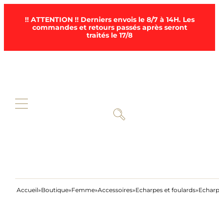
!! ATTENTION !! Derniers envois le 8/7 à 14H. Les
commandes et retours passés après seront
traités le 17/8
Accueil
Boutique
Femme
Accessoires
Echarpes et foulards
Echarp