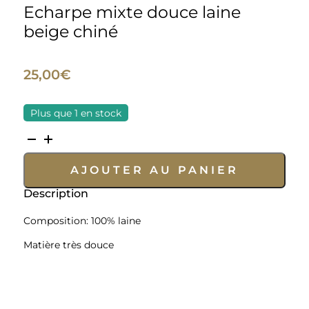
Echarpe mixte douce laine
beige chiné
25,00
€
Plus que 1 en stock
quantité
de
AJOUTER AU PANIER
Echarpe
mixte
Description
douce
laine
Composition: 100% laine
beige
Matière très douce
chiné