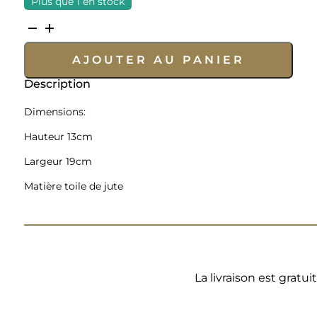
Plus que 1 en stock
quantité
de
AJOUTER AU PANIER
Pochette
oeil
Description
rose
pale
Dimensions:
Hauteur 13cm
Largeur 19cm
Matière toile de jute
La livraison est gratu